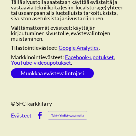
Tällä sivustolla saatetaan käyttää evästeitä ja
vastaavia tekniikoita (esim. localstorage) yhteen
tai useampaan alla luetelluista tarkoituksista,
sivuston asetuksista ja sivusta riippuen.
Välttämättömät evästeet: käyttäjän
kirjautuminen sivustolle, evästevalintojen
muistaminen.
Tilastointievästeet:
Google Analytics
.
Markkinointievästeet:
Facebook-upotukset
,
YouTube-videoupotukset
.
Muokkaa evästevalintojasi
©
SFC-karkkila ry
Evästeet
Tehty Yhdistysavaimella
Facebook