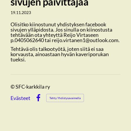
sivujen päivittäjää
19.11.2023
Olisitko kiinostunut yhdistyksen facebook
sivujen ylläpidosta. Jos sinulla on kiinostusta
tehtävään ota yhteyttä Reijo Virtaseen
p.0405062640 tai reijo.virtanen1@outlook.com.
Tehtävä olis talkootyötä, joten siitä ei saa
korvausta, ainoastaan hyvän kaveriporukan
tueksi.
©
SFC-karkkila ry
Evästeet
Tehty Yhdistysavaimella
Facebook