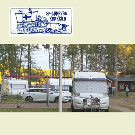
Siirry
sivun
sisältöön
SFC-karkkila ry