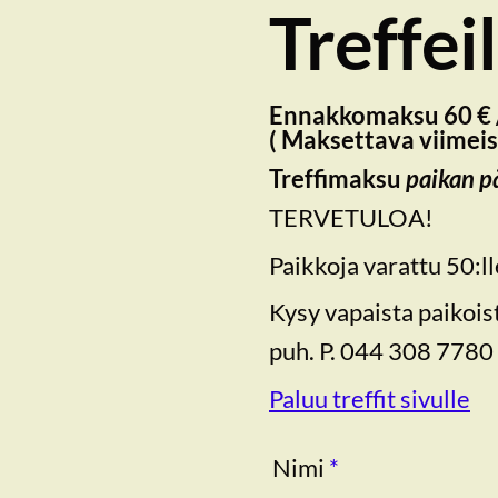
Treffei
Ennakkomaksu 60 € / 
( Maksettava viimeis
Treffimaksu
paikan p
TERVETULOA!
Paikkoja varattu 50:l
Kysy vapaista paikois
puh. P. 044 308 7780
Paluu treffit sivulle
Nimi
*