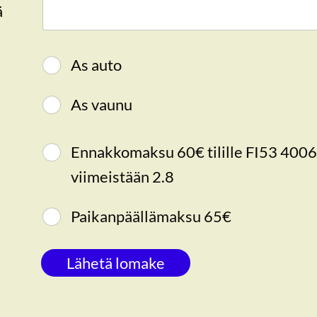
ä
As auto
As vaunu
Ennakkomaksu 60€ tilille FI53 4006 0010 2078 56,
viimeistään 2.8
Paikanpäällämaksu 65€
Lähetä lomake