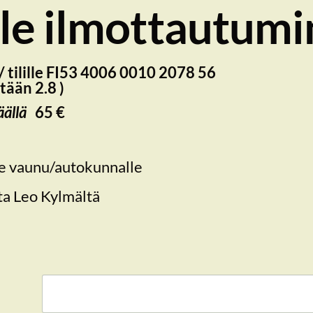
lle ilmottautum
tilille FI53 4006 0010 2078 56
tään 2.8 )
äällä
65 €
le vaunu/autokunnalle
ta Leo Kylmältä